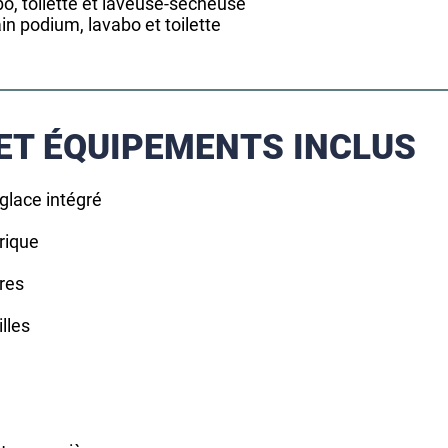
bo, toilette et laveuse-sécheuse
in podium, lavabo et toilette
ET ÉQUIPEMENTS INCLUS
 glace intégré
trique
tres
illes