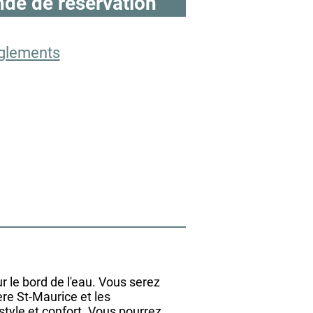
de de réservation
glements
 le bord de l'eau. Vous serez
re St-Maurice et les
style et confort. Vous pourrez