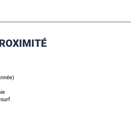
PROXIMITÉ
année)
aie
surf