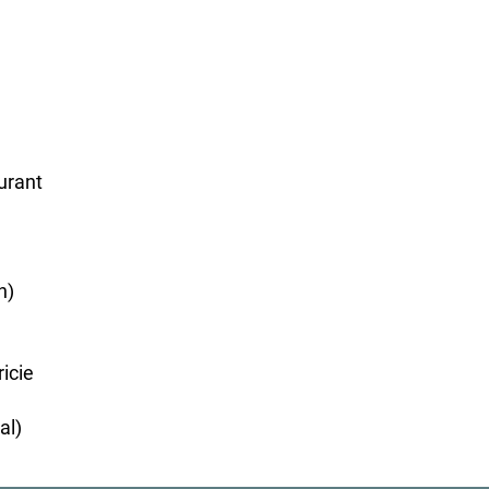
urant
n)
icie
al)