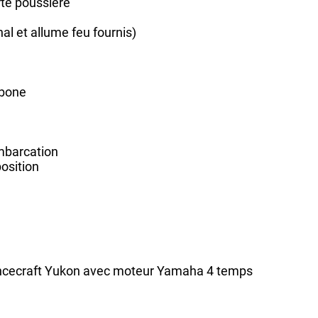
rte poussière
nal et allume feu fournis)
rbone
embarcation
position
incecraft Yukon avec moteur Yamaha 4 temps