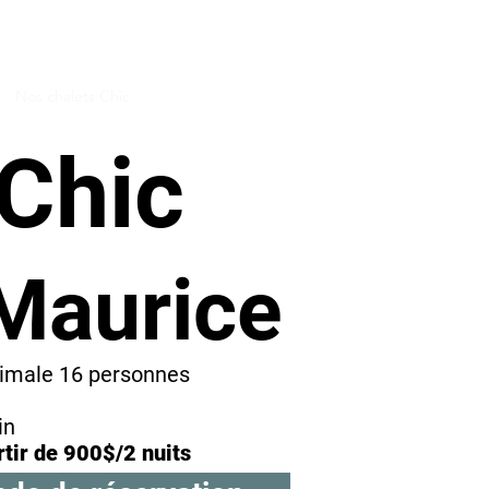
Nos chalets Chic
Nos Politiques
 Chic
-Mau
rice
imale 16 personnes
in
rtir de 900$/2 nuits